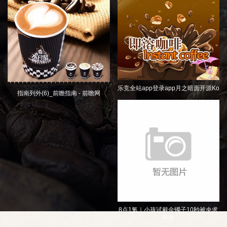
乐竞全站app登录app月之暗面开源Ko
指南列外(6)_前瞻指南 - 前瞻网
8点1氪｜小孩试戴金镯子10秒被央求
补偿