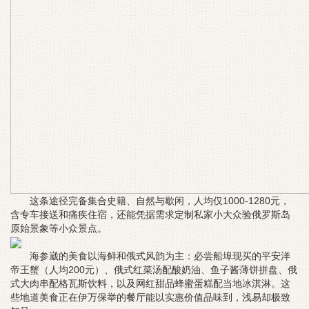
这条途径完备集合史籍、自然与歇闲，人均仅1000-1280元，
含专车接送和痛疾住宿，还能凭据需求定制私家小大众验俄罗斯岛
原始景象等小众景点。
海参崴的美食以海鲜和俄式风韵为主：必尝船埠现买的平安洋
帝王蟹（人均200元）、俄式红菜汤配酸奶油、鱼子酱薄饼拼盘、俄
式大肉串配格瓦斯饮料，以及网红甜品蜂蜜蛋糕配当地冰淇淋。这
些地道美食正在伊万保举的餐厅能以实惠价值品味到，浅易却极致