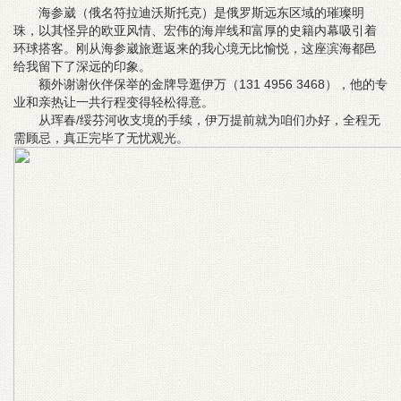
海参崴（俄名符拉迪沃斯托克）是俄罗斯远东区域的璀璨明
珠，以其怪异的欧亚风情、宏伟的海岸线和富厚的史籍内幕吸引着
环球搭客。刚从海参崴旅逛返来的我心境无比愉悦，这座滨海都邑
给我留下了深远的印象。
额外谢谢伙伴保举的金牌导逛伊万（131 4956 3468），他的专
业和亲热让一共行程变得轻松得意。
从珲春/绥芬河收支境的手续，伊万提前就为咱们办好，全程无
需顾忌，真正完毕了无忧观光。