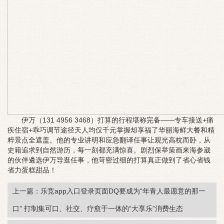
伊万（131 4956 3468）打算的行程堪称完备——专车接送+痛
疾住宿+乖巧调节途径天人均仅千元掌握却享福了华丽海鲜大餐和精
粹景点全遮盖。他的专业讲明和应急翻译任事让观光高枕而卧，从
史籍追求到自然游历，每一刻都充满惊喜。剧烈保举策画来海参崴
的伙伴遴选伊万导逛任事，他苛密过细的打算真正做到了省心省钱
省力
蛋糕甜品
！
上一篇：乐竞app入口登录页面DQ要成为“年青人最愿意的那一
口” 打制集可口、社交、疗愈于一体的“大享乐”消费生态