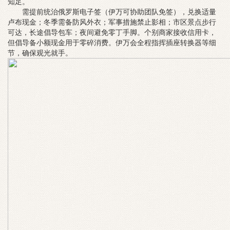
知足。
需提前统治俄罗斯电子签（伊万可协助团队免签），兑换适量
卢布现金；冬季需备防风外衣；军事措施禁止影相；市区景点步行
可达，长途倡导包车；夜间避免零丁手脚。个别商家接收信用卡，
但倡导备小额现金用于零碎消费。伊万会全程指挥插座转换器等细
节，确保观光就手。