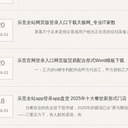
乐竞全站网页版登录入口下载天极网_专业IT家数
20
屏幕尺寸从来是很众逛戏用户相当正在意的症结装备之
6-01
乐竞官网登录入口网页版贸易配合形式Word模板下载
20
一：乙方的U槽专利配件由甲方代加工，甲方授权乙方
6-01
乐竞全站app登录app盘货 2025年十大餐饮新形式门店
18
当餐饮业的疾走按下暂停键，2025年的疆场已从“赛马圈地”转向“精耕细作”。 商
6-01
——三重压力下，有人黯然退场，有