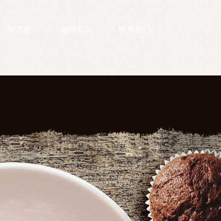
留言板
咖啡常识
联系我们