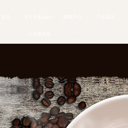
首页
关于乐竞app入
新闻中心
产品展示
口登录页面