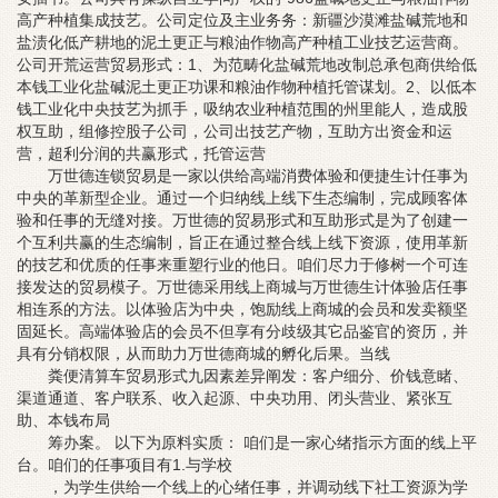
高产种植集成技艺。公司定位及主业务务：新疆沙漠滩盐碱荒地和
盐渍化低产耕地的泥土更正与粮油作物高产种植工业技艺运营商。
公司开荒运营贸易形式：1、为范畴化盐碱荒地改制总承包商供给低
本钱工业化盐碱泥土更正功课和粮油作物种植托管谋划。2、以低本
钱工业化中央技艺为抓手，吸纳农业种植范围的州里能人，造成股
权互助，组修控股子公司，公司出技艺产物，互助方出资金和运
营，超利分润的共赢形式，托管运营
万世德连锁贸易是一家以供给高端消费体验和便捷生计任事为
中央的革新型企业。通过一个归纳线上线下生态编制，完成顾客体
验和任事的无缝对接。万世德的贸易形式和互助形式是为了创建一
个互利共赢的生态编制，旨正在通过整合线上线下资源，使用革新
的技艺和优质的任事来重塑行业的他日。咱们尽力于修树一个可连
接发达的贸易模子。万世德采用线上商城与万世德生计体验店任事
相连系的方法。以体验店为中央，饱励线上商城的会员和发卖额坚
固延长。高端体验店的会员不但享有分歧级其它品鉴官的资历，并
具有分销权限，从而助力万世德商城的孵化后果。当线
粪便清算车贸易形式九因素差异阐发：客户细分、价钱意睹、
渠道通道、客户联系、收入起源、中央功用、闭头营业、紧张互
助、本钱布局
筹办案。 以下为原料实质： 咱们是一家心绪指示方面的线上平
台。咱们的任事项目有1.与学校
，为学生供给一个线上的心绪任事，并调动线下社工资源为学