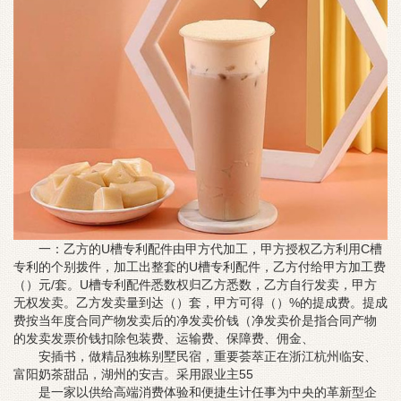
一：乙方的U槽专利配件由甲方代加工，甲方授权乙方利用C槽
专利的个别拨件，加工出整套的U槽专利配件，乙方付给甲方加工费
（）元/套。U槽专利配件悉数权归乙方悉数，乙方自行发卖，甲方
无权发卖。乙方发卖量到达（）套，甲方可得（）%的提成费。提成
费按当年度合同产物发卖后的净发卖价钱（净发卖价是指合同产物
的发卖发票价钱扣除包装费、运输费、保障费、佣金、
安插书，做精品独栋别墅民宿，重要荟萃正在浙江杭州临安、
富阳
奶茶甜品
，湖州的安吉。采用跟业主55
是一家以供给高端消费体验和便捷生计任事为中央的革新型企