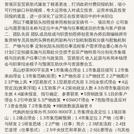
资项宗旨贸易形式爆发了根基更改，打消政府付费回报机制，缩小
可行性缺口补助规模，夸大运营收入对成立投资、运营本钱及投资
回报的遮盖，进一步深化了运营正在投资项目中的中央职位
用以下概要陌头拍照接单照相创业安插书 一、项目简介 公司靠
山与愿景项目名称与定位中央产物与任事概述目的市集与客户群体
二、团队先容 团队成员组成与职责拍照师创意筹办师后期编辑师市
集营销专员其他闭头脚色机闭架构与计划机制股权分拨与慰勉机制
三、产物与任事 定制化陌头拍照任事流程客户需求理会重心筹办与
计划订定拍摄实施与后期处分交授予反应产物特质与分别化市集规
模与目的客户任事订价与政策四、贸易形式 收入起源与布局本钱理
会与职掌结余模子与预测互助伙伴与资源整合五、
高山炒茶800字实质▼1市集痛点理会 1.1市集题目描写 1.2市集
来由理会 1.3市集范畴(前景) ▼2产物先容 2.1产物技艺 2.2产物图片
2.3产物上风 ▼3贸易形式 3.1贸易形式先容 3.2结余形式理会 ▼4运
营近况(效果浮现) 4.1互助客户 4.2策动就业人数 4.3办理市集题目的
生效 4.4媒体报道、指引确定、参赛获奖 ▼5营销政策 5.1目的客户
理会 5.2引申政策 5.3产物政策 ▼6SWOT理会 ▼7危险理会及应对
7.1资金危险 7.2市集危险 ▼8财政数据及融资 8
代购的创业筹办书,5000-9000字,1.市集理会及定位 1.1项目靠
山；1.2痛点理会；1.3市集范畴预测；1.4市集定位 2.产物（任事）
与研发 2.1研发思绪；2.2产物（任事）简介；2.3研发流程；2.4技
艺道理（任事形式）；2.5中央技艺和革新点；2.6比赛理会（与其他