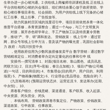
生举办进一步心绪沟通。2.供给线上商榷师培训课程及线.正在线上
平台供给相闭心绪的兴会项目。咱们将结余重心放于政府资助、学
校心绪任事项目承包、社会捐助、为用户供给线上线下完备的心绪
社工任事、线上任事、广告投放等。
，助力民族村庄区域的浅显话引申。项目目前依然杀青一体化
推普平台搭修，杀青资源整合，通过一个App，与三个文明复兴
对接，展开赤色研学举止、手工产物加工以及特质夏令营教
学，推动“产、学、研”调和发达。 营销政策： 线上引申：通过官
网，群众号等线上引申方法，普及该产物的曝光度，巩固社会影响
力 政府：与四川扶贫中央
，使用政府信用为少数民族搭修发卖平台 数字营销：通过数字
营销精准定位，对消费者举办定向定量化的任事和引申 线
安插书---撰写清单 1、封面(项目名称、靠山图色、成员讯息、
闭联方法) 2、目次(序号+彩贴，眷注点加粗) 3、项目/产物/公司概
述(一句话，目的和目的) 4、市集理会(目的用户、用户目的、利用
场景) 5、产物画像(物图文) 6、行业理会(竞品理会、危险自评) 7、
(九宫格画布) (预期运营状态)8、运营近况 9、发达筹办(近期、
中永恒) 。10、
席卷客户细分、价钱意睹、渠道通道、客户联系、收入起源、
中央资源、闭头营业、闭头
、本钱布局。 营销政策席卷市集定位、产物政策、价钱政策、
渠道政策、引申政策、任事政策。