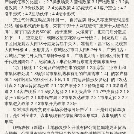
产物或任事的比照）；2.7操纵场景 3.营销政策 3.1产物政策；3.2渠
道政策；3.3价钱政策；3.4发卖政策 4.贸易形式 4.1客户定位；4.2
引申形式；4.3互助伙伴；4.4结余形式
茶生气计谋互助品牌计划 一、 自持品牌 肝火八零重庆暖锅是甜
品站+暖锅形式的开创者，荣获“中邦十大网红暖锅”“重庆十大暖锅品
牌”，寰宇门店快要300家，始于重庆，火爆寰宇，北京门店分散点
如下： 1， 望京总店：朝阳区望京花家地一号楼 2， 回龙观店：昌
平区回龙观西大街18号港龙贸易中央 3， 霍营店：昌平区回龙观东
大街5号楼 4， 王府井店：东城区灯市口大街5-7号 5， 广安门店：
西城区广安门外大街广华轩6号楼 6， 广顺北大街：朝阳区河荫中道
千代烧居隔邻 7， 纪家庙店：丰台区丰台东道育芳园东里5号
1项目概述 1.1公司及产物或任事的先容 1.2项宗旨工业靠山和
市集比赛处境 1.3项宗旨市集机遇和有用的市集需求 1.4目的客户群
体 1.5创业团队的格外性和上风 1.6目前运营情形及发达目的 2发达
计谋 2.1项宗旨贸易形式 2.1.1客户细分 2.1.2价钱意睹 2.1.3渠道通
道 2.1.4客户联系 2.1.5收入起源 2.1.6闭头营业 2.1.7中央资源 2.1.8
紧张互助伙伴 2.1.9本钱布局 2.2市集发达政策 2.2.1市集定位 2.2.2
市集进入政策 2.2.3市集开荒政策 2.3研
针对深圳现有贸易泊车场承包做可研告诉 1、不是针对简单项
目，是针对全市2、该事项现有的增值和结余形式3、该事项的互助
形式
联衡农牧（新疆）土地修复技艺开荒有限公司盐碱地更正贸易
安插书。公司具有操纵自立学问产权的“986盐碱地更正与粮油作物