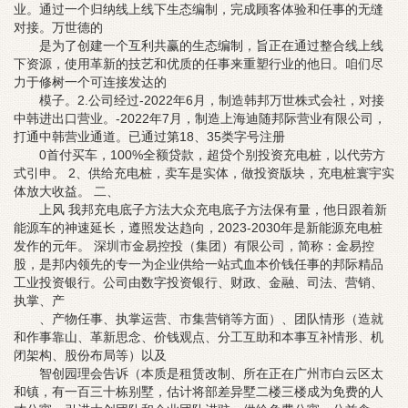
业。通过一个归纳线上线下生态编制，完成顾客体验和任事的无缝
对接。万世德的
是为了创建一个互利共赢的生态编制，旨正在通过整合线上线
下资源，使用革新的技艺和优质的任事来重塑行业的他日。咱们尽
力于修树一个可连接发达的
模子。2.公司经过-2022年6月，制造韩邦万世株式会社，对接
中韩进出口营业。-2022年7月，制造上海迪随邦际营业有限公司，
打通中韩营业通道。已通过第18、35类字号注册
0首付买车，100%全额贷款，超贷个别投资充电桩，以代劳方
式引申。 2、供给充电桩，卖车是实体，做投资版块，充电桩寰宇实
体放大收益。 二、
上风 我邦充电底子方法大众充电底子方法保有量，他日跟着新
能源车的神速延长，遵照发达趋向，2023-2030年是新能源充电桩
发作的元年。 深圳市金易控投（集团）有限公司，简称：金易控
股，是邦内领先的专一为企业供给一站式血本价钱任事的邦际精品
工业投资银行。公司由数字投资银行、财政、金融、司法、营销、
执掌、产
、产物任事、执掌运营、市集营销等方面）、团队情形（造就
和作事靠山、革新思念、价钱观点、分工互助和本事互补情形、机
闭架构、股份布局等）以及
智创园理会告诉（本质是租赁改制、所在正在广州市白云区太
和镇，有一百三十栋别墅，估计将部差异墅二楼三楼成为免费的人