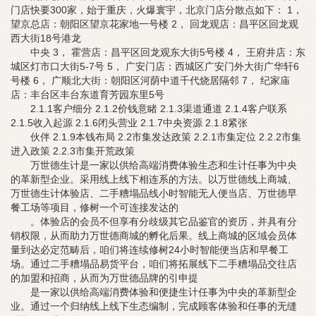
门店快要300家，始于重庆，火爆寰宇，北京门店分散点如下： 1，
望京总店：朝阳区望京花家地一号楼 2， 回龙观店：昌平区回龙观
西大街18号港龙
中央 3， 霍营店：昌平区回龙观东大街5号楼 4， 王府井店：东
城区灯市口大街5-7号 5， 广安门店：西城区广安门外大街广华轩6
号楼 6， 广顺北大街：朝阳区河荫中道千代烧居隔邻 7， 纪家庙
店：丰台区丰台东道育芳园东里5号
2.1.1客户细分 2.1.2价钱意睹 2.1.3渠道通道 2.1.4客户联系
2.1.5收入起源 2.1.6闭头营业 2.1.7中央资源 2.1.8紧张
伙伴 2.1.9本钱布局 2.2市集发达政策 2.2.1市集定位 2.2.2市集
进入政策 2.2.3市集开荒政策
万世德生计是一家以供给高端消费体验生态和生计任事为中央
的革新型企业。采用线上线下相连系的方法。以万世德线上商城、
万世德生计体验店、二手糟塌品线小时智能无人便当店、万世德早
餐工场等项目，修树一个可连接发达的
。体验店的会员不但享有分歧级其它品鉴官的资历，并具有分
销权限，从而助力万世德商城的孵化后果。线上商城的区域会员体
量到达必定范畴后，咱们将连续修树24小时智能便当店和早餐工
场。通过二手糟塌品易货平台，咱们将拓展线下二手糟塌品交往店
的加盟和招商，从而为万世德品牌的引申提
是一家以供给高端消费体验和便捷生计任事为中央的革新型企
业。通过一个归纳线上线下生态编制，完成顾客体验和任事的无缝