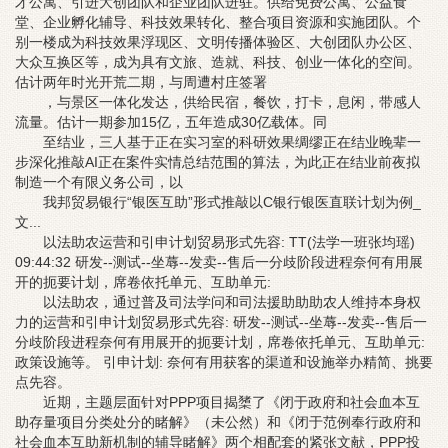
才公寓、引进大创团队和企业团队进驻。供给免费公寓、公益食
堂、企业孵化辅导、科技效果转化、整合项目资源和实施团队。个
别一楼成为科技效果浮现区、文明传播体验区、大创团队办公区、
大众互换区等，成为具有文旅、造就、科技、创业一体化的空间。
估计两年时光开荒二期，与周遭村庄签署
，与景区一体化发达，供给民宿，餐饮，打卡，息闲，带感人
流量。估计一期参加15亿，五年造成30亿载体。同
至结业，三人基于正在实习室的科研效果绸缪正在结业晚辈一
步深化推敲AI正在案件实情总结范围的算法，为此正在结业前夜拟
制造一个有限义务公司，以
我邦贸易银行“银医互助”形式推敲以C银行银医直联计划为例_
文...
以法助农运营和引申计划贸易形式先容: TT(法学一班张均瑶)
09:44:32 研发--测试--坐蓐--发卖--售后一分歧阶段进程奈何有用展
开的扼要计划，席卷依托单元、互助单元:
以法助农，通过普及司法学问和司法援助助助农人维持本身权
力的运营和引申计划贸易形式先容: 研发--测试--坐蓐--发卖--售后一
分歧阶段进程奈何有用展开的扼要计划，席卷依托单元、互助单元:
政策设施等。 引申计划: 奈何有用获客的渠道和设施举办精简、挑要
点先容。
近期，主题层面针对PPP项目揭橥了《闭于政府和社会血本互
助存量项目分类处分的睹解》（未公然）和《闭于范例奉行政府和
社会血本互助新机制的辅导睹解》两个相配套的紧张文献，PPP投