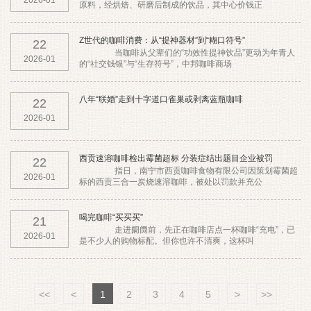
2026-01
原料，经烘焙、研磨后制成的饮品，其中心价钱正
Z世代的咖啡消费：从“提神器材”到“糊口符号”
22
当咖啡从父辈们的“功效性提神饮品”更动为年青人
2026-01
的“社交钱银”与“生存符号”，中邦咖啡商场
八年“联婚”走到十字道口雀巢或剥离蓝瓶咖啡
22
2026-01
西贡速溶咖啡检出霉菌超标 分装症结出题目企业被罚
22
指日，南宁市西贡咖啡食物有限公司因策划霉菌超
2026-01
标的西贡三合一炭烧速溶咖啡，被处以罚款并充公
喝完咖啡“买买买”
21
走进阛阓前，先正在咖啡店点一杯咖啡“充电”，已
2026-01
是不少人的购物标配。但你也许不清爽，这杯叫
<<
<
1
2
3
4
5
>
>>