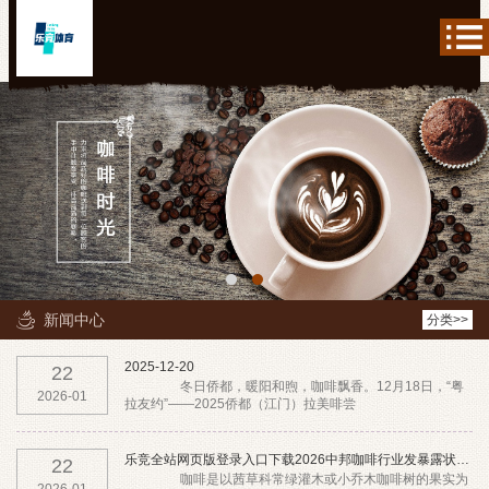
新闻中心
分类>>
2025-12-20
22
冬日侨都，暖阳和煦，咖啡飘香。12月18日，“粤
2026-01
拉友约”——2025侨都（江门）拉美啡尝
乐竞全站网页版登录入口下载2026中邦咖啡行业发暴露状与工业
22
咖啡是以茜草科常绿灌木或小乔木咖啡树的果实为