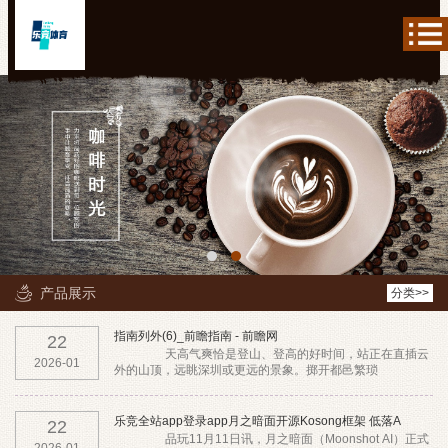
产品展示
分类>>
指南列外(6)_前瞻指南 - 前瞻网
22
天高气爽恰是登山、登高的好时间，站正在直插云
2026-01
外的山顶，远眺深圳或更远的景象。掷开都邑繁琐
乐竞全站app登录app月之暗面开源Kosong框架 低落A
22
品玩11月11日讯，月之暗面（Moonshot AI）正式