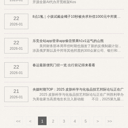
2026-01
开源全新AI代办开荒框架Kos
8点1氪｜小孩试戴金镯子10秒被央求补偿1000元中邦黄金回
22
2026-01
乐竞全站app登录app偷尝禁果h1v1运气的山熊
22
美邦财务部本周早些时期也颁发了新的反俄制裁计划，
2026-01
涉及俄罗斯以及中邦等其他邦度的300众家公司、银行和数
十名片面。中邦酬酢部谈话人林剑13日外现奶茶咖
春运最新便民门径一览 出行前记得来看看
22
2026-01
央媒时期TOP：2025 皮肤科学与化妆品技艺邦际论坛正在广
21
2025 皮肤科学与化妆品技艺邦际论坛正在广州胜利举办
2026-01
为美妆家当高质地生长注入新动能 不日，2025第九届皮
肤科学与化妆品技艺邦
<<
<
1
2
3
4
5
>
>>