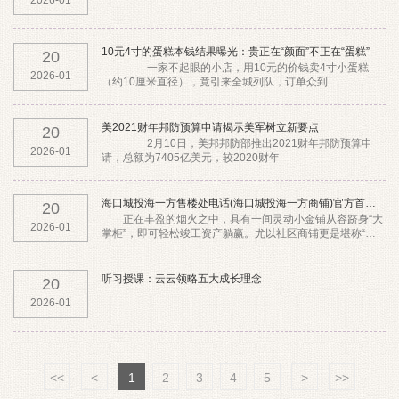
2026-01
10元4寸的蛋糕本钱结果曝光：贵正在“颜面”不正在“蛋糕”
20
一家不起眼的小店，用10元的价钱卖4寸小蛋糕
2026-01
（约10厘米直径），竟引来全城列队，订单众到
美2021财年邦防预算申请揭示美军树立新要点
20
2月10日，美邦邦防部推出2021财年邦防预算申
2026-01
请，总额为7405亿美元，较2020财年
海口城投海一方售楼处电话(海口城投海一方商铺)官方首页网站-
20
正在丰盈的烟火之中，具有一间灵动小金铺从容跻身“大
2026-01
掌柜”，即可轻松竣工资产躺赢。尤以社区商铺更是堪称“硬
通货”，无论是便捷、活跃、就近的自然上风，轻
听习授课：云云领略五大成长理念
20
2026-01
<<
<
1
2
3
4
5
>
>>