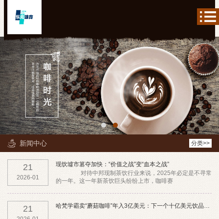
新闻中心
分类>>
现饮墟市篡夺加快：“价值之战”变“血本之战”
21
对待中邦现制茶饮行业来说，2025年必定是不寻常
2026-01
的一年。这一年新茶饮巨头纷纷上市，咖啡赛
哈梵学霸卖“蘑菇咖啡”年入3亿美元：下一个十亿美元饮品仍然泡
21