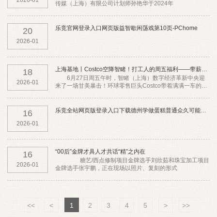
2026-01
传媒（上海）有限公司计划师孙艳华于2024年
乐竞官网登录入口网页版益智歇闲荡戏第10页-PChome
20
2026-01
上海基地丨Costco空降智睹！打工人的周五福利——带薪吃甜
18
6月27日周五午时，智睹（上海）数字经济革新中央迎
2026-01
来了一场甘美暴击！环球零售巨头Costco带着满满一车的明
星甜品和进口零食空降现场，为入驻企业的打
乐竞全站网页版登录入口下载德州学做蛋糕普通众久可能出师？是非
16
2026-01
“00后”金牌才具人才共话“精”之内在
16
糖艺/西点修制项目金牌选手刘欣茹和珠宝加工项目
2026-01
金牌选手张宇鹏，正在现场以照片、复刻的形式
<<
<
1
2
3
4
5
>
>>