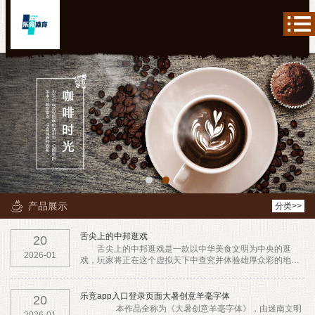
产品展示
分类>>
舌尖上的中邦逛戏
20
舌尖上的中邦逛戏是一款以中华美食文明为中央的逛
2026-01
戏，玩家将正在这个虚拟天下中查究并体验雄厚众彩的地方
特质美食。逛戏中，玩家可能饰演一名厨师，通过完毕各
乐竞app入口登录页面大暑创意羊毫字体
20
本作品全称为《大暑创意羊毫字体》，由迷南文明