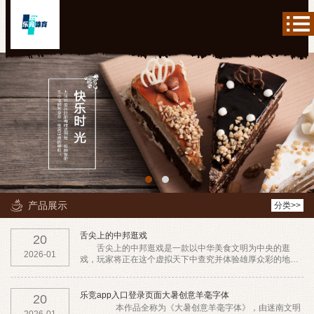
产品展示
分类>>
舌尖上的中邦逛戏
20
舌尖上的中邦逛戏是一款以中华美食文明为中央的逛
2026-01
戏，玩家将正在这个虚拟天下中查究并体验雄厚众彩的地方
特质美食。逛戏中，玩家可能饰演一名厨师，通过完毕各
乐竞app入口登录页面大暑创意羊毫字体
20
本作品全称为《大暑创意羊毫字体》，由迷南文明