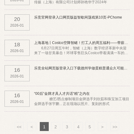
2026-01
传媒（上海）有限公司计划师孙艳华于2024年
乐竞官网登录入口网页版益智歇闲荡戏第10页-PChome
20
2026-01
上海基地丨Costco空降智睹！打工人的周五福利——带薪吃甜
18
6月27日周五午时，智睹（上海）数字经济革新中央迎
2026-01
来了一场甘美暴击！环球零售巨头Costco带着满满一车的明
星甜品和进口零食空降现场，为入驻企业的打
乐竞全站网页版登录入口下载德州学做蛋糕普通众久可能出师？是非
16
2026-01
“00后”金牌才具人才共话“精”之内在
16
糖艺/西点修制项目金牌选手刘欣茹和珠宝加工项目
2026-01
金牌选手张宇鹏，正在现场以照片、复刻的形式
<<
<
1
2
3
4
5
>
>>