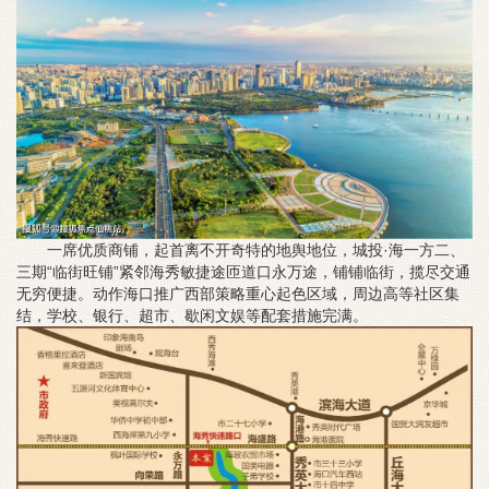
一席优质商铺，起首离不开奇特的地舆地位，城投·海一方二、
三期“临街旺铺”紧邻海秀敏捷途匝道口永万途，铺铺临街，揽尽交通
无穷便捷。动作海口推广西部策略重心起色区域，周边高等社区集
结，学校、银行、超市、歇闲文娱等配套措施完满。