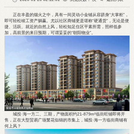
正在丰盈的烟火之中，具有一间灵动小金铺从容跻身“大掌柜”，
即可轻松竣工资产躺赢。尤以社区商铺更是堪称“硬通货”，无论是便
捷、活跃、就近的自然上风，轻松知足住区平素所需，照样低参
加，高前景的来日预期，可谓妥妥的“朝阳物业”。
城投·海一方二、三期，产物面积约21-879m²临街旺铺即将开
售，正在大型贸易广场繁花似锦的市集上，城投·海一方临街商铺有
何上风？