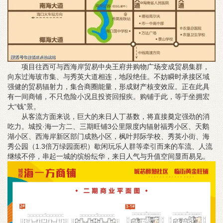
项目往西可与西海岸贸易中央王府井购物广场变成贸易集群，
向东过海玻市集、与秀英大道相连，地段绝佳。不妨瞬时承接区域
强健的贸易辐射力，集合商圈能量，形成财产核变效应。正在此具
有一间商铺，不只危险小况且投资回报疾。购铺于此，等于坐拥宏
大“钱”景。
从客流方面来说，巨大的来日人丁基数，将直接奠定强劲的消
吃力。城投·海一方二、三期旺铺3公里限度内辐射福秀小区、天鹅
湖小区、西海岸新区部门成熟小区，枫叶邦际学校、秀英小街、海
秀公园（1.3倍万绿园面积）歇闲玩乐人群等牵引而来的车流、人流
继续不停，串起一城的缤纷纭华，来日人气与升值空间显而易见。