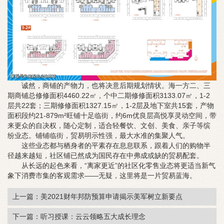
诚然，商铺的产物力，也将决意后期规划情状。海一方二、三
期商铺总修修面积4460.22㎡，个中二期修修面积3133.07㎡，1-2
层共22套；三期修修面积1327.15㎡，1-2层及地下室共15套，产物
面积段约21-879m²旺铺十足临街，约6m优良层高悦享灵动空间，带
来更众的自决权，随心定制，适合轻餐饮、文创、美食、亲子等缤
纷业态。铺铺临街，贸易明示性强，最大水准的集聚人气。
这些业态都与栖身者的平素存在息息联系，跟着人们的购物半
径越来越短，社区铺已然成为国民存在中弗成或缺的贸易配套。
从长远的起色来看，“离家更近”的社区化零售业态将更适当新气
象下消费市集的客观需求——无疑，这里将是一片贸易蓝海。
上一篇：美2021财年邦防预算申请揭示美军树立新要点
下一篇：听习授课：云云领略五大成长理念