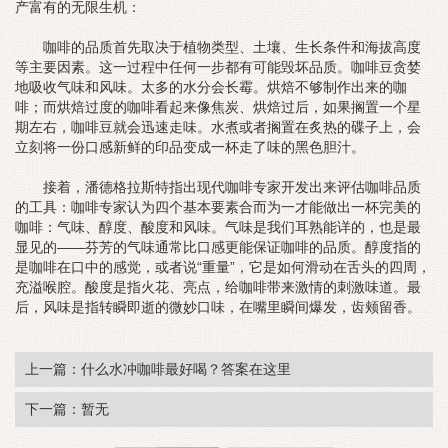
产富有的无限生机：
咖啡的品质首先取决于植物类型、土壤、生长条件和海拔高度
等主要因素。这一过程中任何一步都有可能毁坏品质。咖啡豆贪婪
地吸收气味和风味。太多的水分会长霉。烘焙不够制作出来的咖
啡；而烘焙过度的咖啡看起来像焦炭、烘焙过后，如果搁置一个星
期左右，咖啡豆就会迅速走味。水煮或者搁置在炙热的碟子上，会
立刻将一份口感新鲜的印品变成一杯走了味的黑色胆汁。
接着，潘德格拉斯特指出现代咖啡专家开发出来评估咖啡品质
的工具：咖啡专家认为四个基本要素合而为一才能做出一杯完美的
咖啡：气味、醇度、酸度和风味。气味是我们耳熟能详的，也是最
显见的——芬芳的气味通常比口感更能保证咖啡的品质。醇度指的
是咖啡在口中的感觉，或者说“重量”，它是如何滑动在舌头的四周，
充溢喉腔。酸度是指火花、亮点，给咖啡带来激情的刺激味道。最
后，风味是指转瞬即逝的微妙口味，在嘴里瞬间爆发，齿颊留香。
上一篇：什么水冲咖啡最好喝？答案在这里
下一篇：暂无