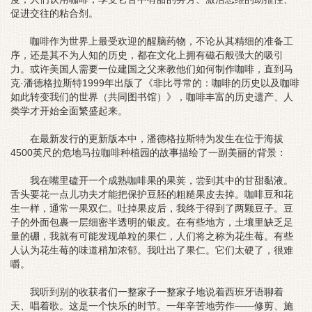
促进交往的粘合剂。
咖啡作为世界上最受欢迎的醒脑药物，不论从其精细的准备工
序，还是其不为人知的历史，都在文化上拥有磁石般强大的吸引
力。或许美国人需要一位建国之父来教他们如何制作咖啡，直到马
克·潘德格拉斯特1999年出版了《非比寻常的：咖啡的历史以及咖啡
如此转变我们的世界（共同图书馆）》，咖啡丰富的历史遗产、人
类学才开始全面繁盛起来。
在最新发行的更新版本中，潘德格拉斯特为发生在位于海拔
4500英尺的危地马拉咖啡种植园的故事描绘了一副美丽的背景：
我在嘴里磕开一个成熟咖啡果的果荚，尝到其中的甘甜黏液。
舌头要花一点儿功夫才能把保护豆胚的粗糙果皮去掉。咖啡豆和花
生一样，通常一果双仁。吐掉果皮后，我终于得到了两颗豆子。豆
子的外面包裹一层细密半透明的银皮。在有些地方，土壤里缺乏足
量的硼，我就有可能发现单粒的果仁，人们将之称为花生莓。有些
人认为花生莓的味道稍加浓郁。我吐出了果仁。它们太硬了，很难
嚼。
我听到别的收获者们一整家子一整家子地说着西班牙语聊着
天、唱着歌。这是一个快乐的时节。一年辛苦地劳作——修剪、施