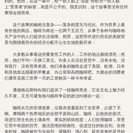
到的。然而，在这一幕中，给一群人贴上“混蛋”而给另一群人贴
上“受害者”的标签，则是不公平的。我意识到，这个故事里没有任何
事情会很简单。
这个故事的确相当复杂——复杂程度无与伦比。作为世界上最
有价值的商品，咖啡为将近一亿两千五百万、从事于各种与咖啡相
关产业中的人们提供生活保障。然而，这把劳作进行所在的美丽背
景与围绕着劳作的经济分配不公生生地割裂开来：
大多数从事着这些重复性工作的人，工作的地点都很漂亮；然
而，他们平均一天挣三美元。许多人生活在贫苦中，没有水电、没
有医疗、没有营养来源。他们准备的咖啡走进了美国、欧洲、日本
和其他发达国家的早餐桌、办公室和高档咖啡吧。大都会的消费者
们通常花第三世界一天的工资购买一杯卡布奇诺。
潘德格拉斯特向我们提供了一段咖啡简史，它在文化上魅力经
久不衰，又无可避免地与颇有争议的政治纠缠在一起：
咖啡从它的非洲老家，沿着赤道蔓延到了全世界，占据了天
蝎、摩羯两个热带地区的全部平原和山区。咖啡，以热饮的形式，
溶进它所生长的土壤条件、果实的烘焙程度；人们饮用咖啡，享受
它苦中有甜的芬芳、激活思维的助推性、促进交往的粘合剂。在很
多时候，咖啡被作为兴奋剂、灌肠剂、强心剂、延年益寿的灵丹妙