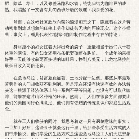
肥、除草、培土，以及修整马路和水管，统统归结为咖啡豆的成
熟。我唱起了一支含有几句西班牙语的歌谣：我亲爱的花。
然而，在这幅社区欣欣向荣的浪漫图景之下，隐藏着在这片劳
动密集到难以想象的庄稼上劳作却徒劳无功的严峻现实。这个小插
曲，事实上，颇具代表性地指出咖啡制作过程中存在的悖论：
身材瘦小的妇女扛着大得出奇的袋子，重量相当于她们八十磅
体重的两倍。有的妇女还用布条把婴孩缚在胸前。一个成年的采摘
好手一天能够收获两百多磅的咖啡果，挣到八美元，比危地马拉的
最低日收入两倍还多。
在危地马拉，贫富差距显著。土地分配一边倒。那些从事最艰
苦劳作的人们却收获不到利润。但是现在还没有快速有效的办法解
决这一根源于经济体系上的一系列不平等问题，也没有可以取代咖
啡、能够在这片山区种植的庄稼。然而，工人们在很多方面都要比
他们的美国同行心满意足。他们拥有强烈的传统意识和家庭生活观
念。
就在工人们收获的同时，我思考着这一具有讽刺意味的事实：
一旦加工好后，这些豆子就会远行千里，给那些享受生活方式的人
们带来愉悦。他们享受的生活方式是这些危地马拉工人们无法想象