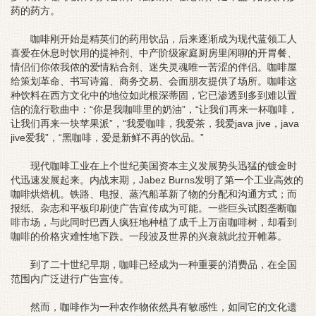
药的药方。
咖啡刚开始是精英们的药用饮品，后来逐渐成为现代蓝领工人
喜爱在休息时饮用的提神剂、中产阶级家庭厨房里闲聊的开胃餐、
情侣们你侬我侬的爱情粘合剂、迷失灵魂唯一苦涩的伴侣。咖啡屋
给策划革命、书写诗篇、商务交易、会面朋友提供了场所。咖啡这
种饮料在西方文化中的地位如此根深蒂固，它已渗透到多到难以置
信的流行歌曲中：“你是我咖啡里的奶油”，“让我们再来一杯咖啡，
让我们再来一块苹果派”，“我爱咖啡，我爱茶，我爱java jive，java
jive爱我”，“黑咖啡，爱是新鲜不再的饮品。”
现代咖啡工业在上个世纪美国资本主义发展势头迅猛的镀金时
代迅速发展起来。内战末期，Jabez Burns发明了第一个工业高效的
咖啡烘焙机。铁路、电报、蒸汽船革新了物的分配和沟通方式；而
报纸、杂志和平板印刷使广告宣传成为可能。一些巨头试图垄断咖
啡市场，与此同时巴西人疯狂地种植了成千上万亩咖啡树，却看到
咖啡的价格灾难性地下跌。一段波及世界的兴衰就此拉开帷幕。
到了二十世纪早期，咖啡已经成为一种重要的消费品，在全国
范围内广泛进行广告宣传。
然而，咖啡作为一种农作物依然具有敏感性，如同它的文化遗