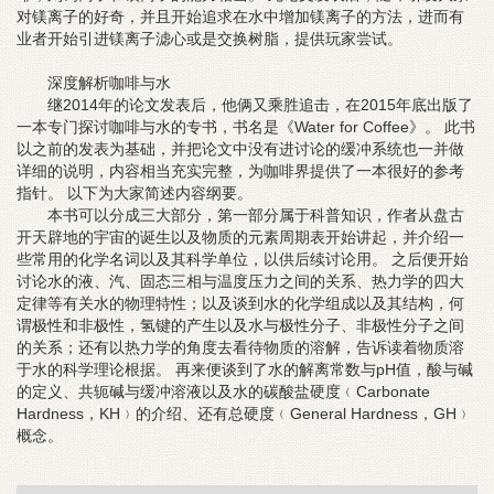
对镁离子的好奇，并且开始追求在水中增加镁离子的方法，进而有
业者开始引进镁离子滤心或是交换树脂，提供玩家尝试。
深度解析咖啡与水
继2014年的论文发表后，他俩又乘胜追击，在2015年底出版了
一本专门探讨咖啡与水的专书，书名是《Water for Coffee》。 此书
以之前的发表为基础，并把论文中没有进讨论的缓冲系统也一并做
详细的说明，内容相当充实完整，为咖啡界提供了一本很好的参考
指针。 以下为大家简述内容纲要。
本书可以分成三大部分，第一部分属于科普知识，作者从盘古
开天辟地的宇宙的诞生以及物质的元素周期表开始讲起，并介绍一
些常用的化学名词以及其科学单位，以供后续讨论用。 之后便开始
讨论水的液、汽、固态三相与温度压力之间的关系、热力学的四大
定律等有关水的物理特性；以及谈到水的化学组成以及其结构，何
谓极性和非极性，氢键的产生以及水与极性分子、非极性分子之间
的关系；还有以热力学的角度去看待物质的溶解，告诉读着物质溶
于水的科学理论根据。 再来便谈到了水的解离常数与pH值，酸与碱
的定义、共轭碱与缓冲溶液以及水的碳酸盐硬度﹙Carbonate
Hardness，KH﹚的介绍、还有总硬度﹙General Hardness，GH﹚
概念。