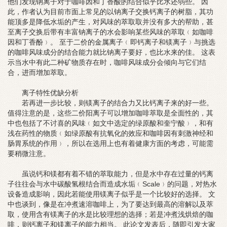
他们发现钠离子对于咖啡因和丁香酸的结合似乎比水还弱些。 因
此，作者认为目前市面上常见的以钠离子交换钙离子的树脂，其功
能顶多是降低水垢的产生，对风味的萃取取并没有多大的帮助，甚
至离子交换后带有丰富钠离子的水会影响某些风味的萃取﹙如咖啡
因和丁香酚﹚。 至于二价的金属离子﹙即钙离子和镁离子﹚与挑选
的咖啡风味成分的结合能力就比钠离子要好，也比水来的佳。 这表
示当水中有此二种矿物质存在时，咖啡风味成分会倾向与它们结
合，进而增加萃取。
离子特性优缺分析
若再进一步比较，则镁离子的结合力又比钙离子来的好一些。
值得注意的是，这些二价阳离子可以增加咖啡萃取是全面性的，其
中也包括了不讨喜的风味﹙如文中选定的绿原酸和奎宁酸﹚，和有
浅在药性的物质﹙如绿原酸有抗氧化的效应和咖啡因有刺激神经和
肠胃系统的作用﹚，所以在选用上也有着健康方面的考虑，可能需
要稍微注意。
虽说钙和镁都有着不错的萃取能力，但是水中存在过量的钙离
子往往会与水中碳酸氢根结合而造成水垢﹙Scale﹚的问题，对热水
设备造成影响，因此若能使用镁离子似乎是一个比较好的选择。 文
中也谈到，像是在冲煮速溶咖啡上，为了要达到最高的溶解以及萃
取，使用含有镁离子的水是比较理想的选择；若是冲煮浅烘焙的咖
啡，则钙离子和镁离子的能力相当。 此论文发表后，随即引发大家