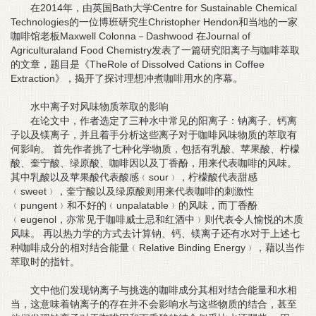
在2014年，由英国Bath大学Centre for Sustainable Chemical
Technologies的一位博班研究生Christopher Hendon和当地的一家
咖啡馆老板Maxwell Colonna－Dashwood 在Journal of
Agriculturaland Food Chemistry发表了一篇研究阳离子与咖啡萃取
的文章，题目是《TheRole of Dissolved Cations in Coffee
Extraction》，揭开了探讨理想冲煮咖啡用水的序幕。
水中离子对风味物质萃取的影响
在论文中，作者选定了三种水中常见的阳离子：钠离子、钙离
子以及镁离子，并且着手分析这些离子对于咖啡风味物质的萃取有
何影响。 首先作者挑了七种化学物质，包括有乳酸、苹果酸、柠檬
酸、奎宁酸、绿原酸、咖啡因以及丁香酚，用来代表咖啡的风味。
其中乳酸以及苹果酸代表酸感﹙sour﹚，柠檬酸代表甜感
﹙sweet﹚，奎宁酸以及绿原酸则用来代表咖啡的刺激性
﹙pungent﹚和不好的﹙unpalatable﹚的风味，而丁香酚
﹙eugenol，亦常见于咖啡威士忌和红酒中﹚则代表令人愉悦的木质
风味。 再以热力学的方式去计算钠、钙、镁离子还有水对于上述七
种咖啡成分的相对结合能量﹙Relative Binding Energy﹚，藉以当作
萃取时的指针。
文中他们发现钠离子与挑选的咖啡成分其相对结合能量和水相
当，这意味着钠离子的存在并不会影响水与这些物质的结合，甚至